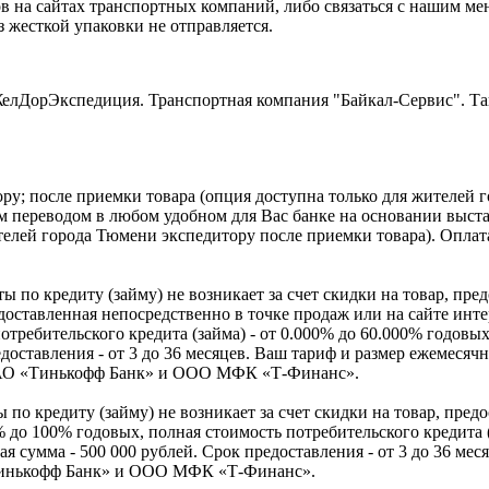
 на сайтах транспортных компаний, либо связаться с нашим менед
з жесткой упаковки не отправляется.
елДорЭкспедиция. Транспортная компания "Байкал-Сервис". Та
у; после приемки товара (опция доступна только для жителей 
м переводом в любом удобном для Вас банке на основании выста
ителей города Тюмени экспедитору после приемки товара). Оплата
ы по кредиту (займу) не возникает за счет скидки на товар, пре
едоставленная непосредственно в точке продаж или на сайте инте
отребительского кредита (займа) - от 0.000% до 60.000% годов
едоставления - от 3 до 36 месяцев. Ваш тариф и размер ежемесяч
ия АО «Тинькофф Банк» и ООО МФК «Т-Финанс».
 по кредиту (займу) не возникает за счет скидки на товар, пред
 до 100% годовых, полная стоимость потребительского кредита (
я сумма - 500 000 рублей. Срок предоставления - от 3 до 36 мес
 «Тинькофф Банк» и ООО МФК «Т-Финанс».