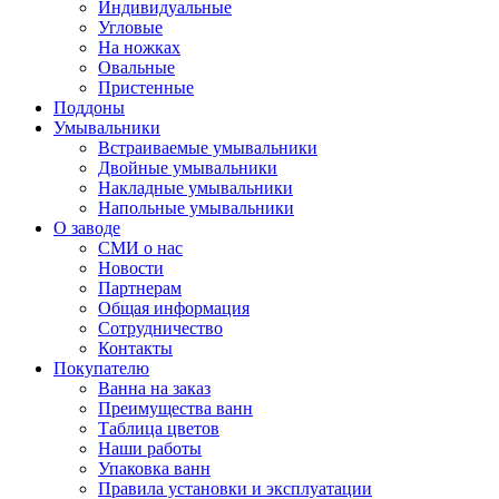
Индивидуальные
Угловые
На ножках
Овальные
Пристенные
Поддоны
Умывальники
Встраиваемые умывальники
Двойные умывальники
Накладные умывальники
Напольные умывальники
О заводе
СМИ о нас
Новости
Партнерам
Общая информация
Сотрудничество
Контакты
Покупателю
Ванна на заказ
Преимущества ванн
Таблица цветов
Наши работы
Упаковка ванн
Правила установки и эксплуатации