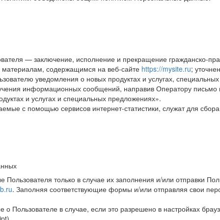
вателя — заключение, исполнение и прекращение гражданско-пра
и материалам, содержащимся на веб-сайте
https://mysite.ru
; уточне
ьзователю уведомления о новых продуктах и услугах, специальных
олучения информационных сообщений, направив Оператору письмо 
одуктах и услугах и специальных предложениях».
емые с помощью сервисов интернет-статистики, служат для сбора
анных
 Пользователя только в случае их заполнения и/или отправки По
hb.ru
. Заполняя соответствующие формы и/или отправляя свои пе
 о Пользователе в случае, если это разрешено в настройках брау
pt).