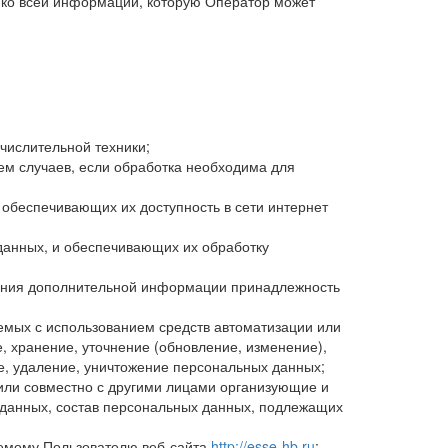
 ко всей информации, которую Оператор может
числительной техники;
м случаев, если обработка необходима для
 обеспечивающих их доступность в сети интернет
анных, и обеспечивающих их обработку
вания дополнительной информации принадлежность
емых с использованием средств автоматизации или
, хранение, уточнение (обновление, изменение),
ие, удаление, уничтожение персональных данных;
или совместно с другими лицами организующие и
данных, состав персональных данных, подлежащих
емому Пользователю веб-сайта
http://esse-hb.ru
;