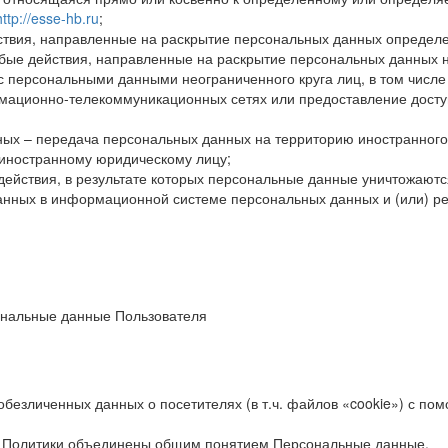
http://esse-hb.ru
;
твия, направленные на раскрытие персональных данных определе
ые действия, направленные на раскрытие персональных данных н
с персональными данными неограниченного круга лиц, в том числ
ационно-телекоммуникационных сетях или предоставление досту
ых – передача персональных данных на территорию иностранного 
 иностранному юридическому лицу;
ействия, в результате которых персональные данные уничтожаютс
нных в информационной системе персональных данных и (или) ре
ональные данные Пользователя
обезличенных данных о посетителях (в т.ч. файлов «cookie») с по
у Политики объединены общим понятием Персональные данные.