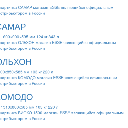
САМАР
 1600×900×595 мм 124 кг 343 л
ОЛЬХОН
00х850х585 мм 103 кг 220 л
КОМОДО
 1510х800х585 мм 103 кг 220 л