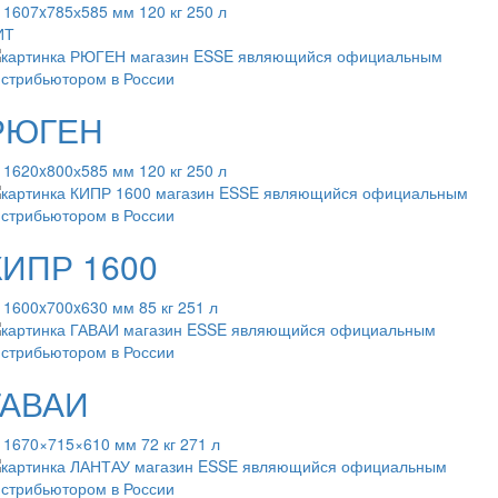
 1607x785х585 мм 120 кг 250 л
ИТ
РЮГЕН
 1620x800х585 мм 120 кг 250 л
КИПР 1600
 1600x700x630 мм 85 кг 251 л
ГАВАИ
 1670×715×610 мм 72 кг 271 л