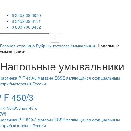
8 3452 39 3030
8 3452 39 3131
8 800 700 3452
Главная страница
Рубрики каталога
Умывальники
Напольные
умывальники
Напольные умывальники
 F 450/3
7x458х395 мм 40 кг
EW!