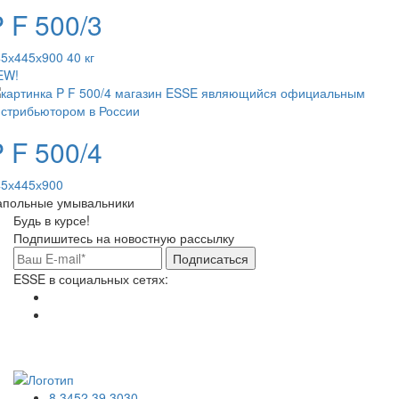
 F 500/3
5х445х900 40 кг
EW!
 F 500/4
45х445х900
апольные умывальники
Будь в курсе!
Подпишитесь на новостную рассылку
Подписаться
ESSE в социальных сетях:
8 3452 39 3030