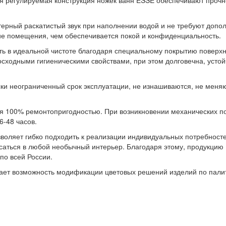
регулируемая конструкция ножек ванн ESSE обеспечивают прочно
рный раскатистый звук при наполнении водой и не требуют допо
ние помещения, чем обеспечивается покой и конфиденциальность.
 в идеальной чистоте благодаря специальному покрытию поверхно
сходными гигиеническими свойствами, при этом долговечна, устой
 неограниченный срок эксплуатации, не изнашиваются, не меняют
00% ремонтопригодностью. При возникновении механических п
6-48 часов.
яет гибко подходить к реализации индивидуальных потребностей 
исаться в любой необычный интерьер. Благодаря этому, продукци
по всей России.
возможность модификации цветовых решений изделий по палитре 