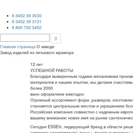
8 3452 39 3030
8 3452 39 3131
8 800 700 3452
Главная страница
О заводе
Завод изделий из литьевого мрамора
12 лет
УСПЕШНОЙ РАБОТЫ
Благодаря выверенным годами механизмам производ
материалов и нашим опытом, мы делаем счастливы
более 2000
ванн оформляем ежегодно
Огромный ассортимент форм, размеров, изготовлени
становятся центральным местом и украшением бол
Российская компания совместно с надежным европ
вашему вниманию новое имя на рынке сантехничес
Сегодня ESSE®, лидирующий бренд в области решен
широкого ассортимента: ванны, душевые поддоны, 