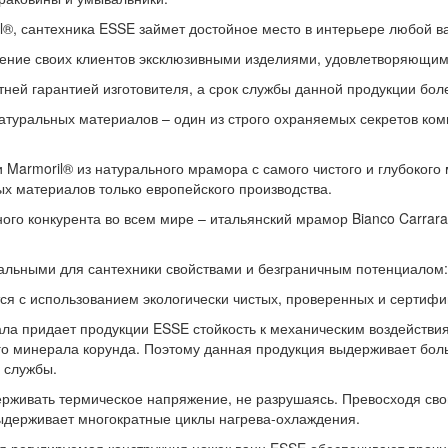
l®, сантехника ESSE займет достойное место в интерьере любой в
ение своих клиентов эксклюзивными изделиями, удовлетворяющи
ней гарантией изготовителя, а срок службы данной продукции боле
атуральных материалов – один из строго охраняемых секретов ком
 Marmoril® из натурального мрамора с самого чистого и глубокого
ых материалов только европейского производства.
го конкурента во всем мире – итальянский мрамор Bianco Carrara
альными для сантехники свойствами и безграничным потенциалом:
 с использованием экологически чистых, проверенных и сертиф
 придает продукции ESSE стойкость к механическим воздействия
ого минерала корунда. Поэтому данная продукция выдерживает бол
 службы.
вать термическое напряжение, не разрушаясь. Превосходя свои
ыдерживает многократные циклы нагрева-охлаждения.