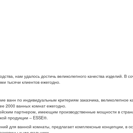
ства, нам удалось достичь великолепного качества изделий. В с
ми тысячи клиентов ежегодно.
е ванн по индивидуальным критериям заказчика, великолепное кач
ее 2000 ванных комнат ежегодно.
ейским партнером, имеющим производственные мощности в странах
кой продукции – ESSE®.
ий для ванной комнаты, предлагает комплексные концепции, в ос
раковины и умывальники.